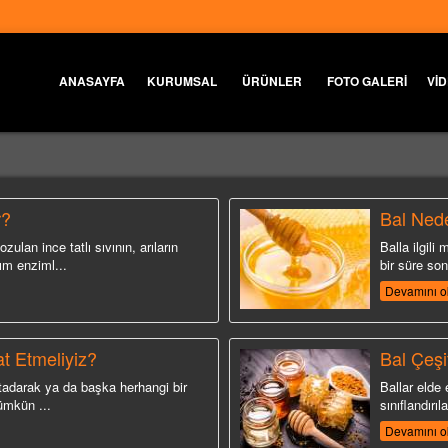
ANASAYFA
KURUMSAL
ÜRÜNLER
FOTO GALERİ
Vİ
r?
Bal Nede
zulan ince tatlı sıvının, arıların
Balla ilgili
kım enziml...
bir süre son
Devamını o
at Etmeliyiz?
Bal Çeşit
i tadarak ya da başka herhangi bir
Ballar elde 
ümkün ...
sınıflandırıla
Devamını o