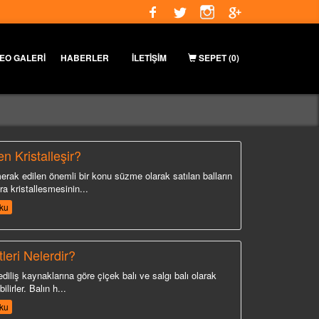
DEO GALERİ
HABERLER
İLETİŞİM
SEPET
(0)
n Kristalleşir?
 merak edilen önemli bir konu süzme olarak satılan balların
ra kristalleşmesinin...
ku
leri Nelerdir?
ediliş kaynaklarına göre çiçek balı ve salgı balı olarak
bilirler. Balın h...
ku