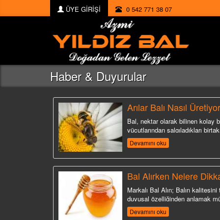
ÜYE GİRİŞİ
0 542 771 38 07
Haber & Duyurular
Arılar Balı Nasıl Üretiyo
Bal, nektar olarak bilinen kolay bo
vücutlarından salgıladıkları birta
Devamını oku
Bal Alırken Nelere Dikk
Markalı Bal Alın; Balın kalitesin
duyusal özelliğinden anlamak m
Devamını oku