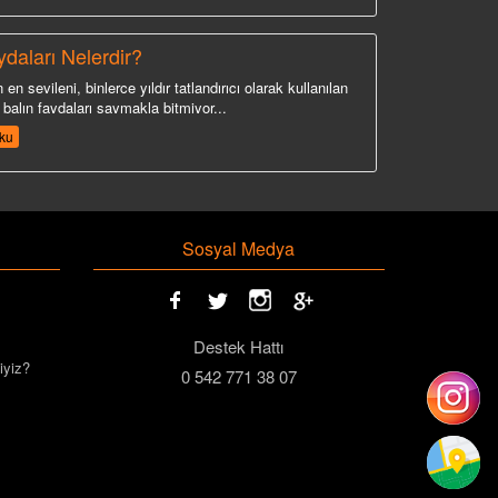
ydaları Nelerdir?
 en sevileni, binlerce yıldır tatlandırıcı olarak kullanılan
balın faydaları saymakla bitmiyor...
ku
Sosyal Medya
Destek Hattı
iyiz?
0 542 771 38 07