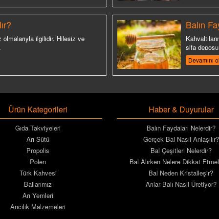
ır?
Balın Fa
 olmalarıyla ilgilidir. Hilesiz ve
Kahvaltıların
.
şifa deposu 
Devamını o
Ürün Kategorileri
Haber & Duyurular
Gıda Takviyeleri
Balın Faydaları Nelerdir?
Arı Sütü
Gerçek Bal Nasıl Anlaşılır?
Propolis
Bal Çeşitleri Nelerdir?
Polen
Bal Alırken Nelere Dikkat Etmel
Türk Kahvesi
Bal Neden Kristalleşir?
Ballarımız
Arılar Balı Nasıl Üretiyor?
Arı Yemleri
Arıcılık Malzemeleri