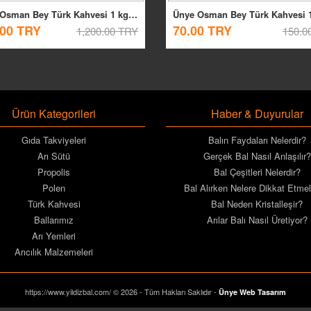
Ünye Osman Bey Türk Kahvesi 1 kg. Taze Çekilmiş
.00 TRY
70.00 TRY
1,200.00 TRY
150.0
Ürün Kategorileri
Haber & Duyurular
Gıda Takviyeleri
Balın Faydaları Nelerdir?
Arı Sütü
Gerçek Bal Nasıl Anlaşılır?
Propolis
Bal Çeşitleri Nelerdir?
Polen
Bal Alırken Nelere Dikkat Etmel
Türk Kahvesi
Bal Neden Kristalleşir?
Ballarımız
Arılar Balı Nasıl Üretiyor?
Arı Yemleri
Arıcılık Malzemeleri
https://www.yildizbal.com/ © 2026 - Tüm Hakları Saklıdır -
Ünye Web Tasarım