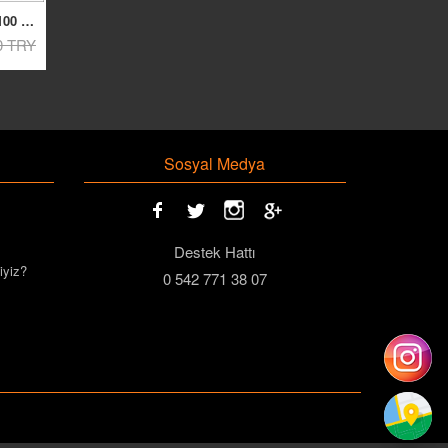
Ünye Osman Bey Türk Kahvesi 100 g.Taze Çekilmiş
0 TRY
Sosyal Medya
Destek Hattı
iyiz?
0 542 771 38 07