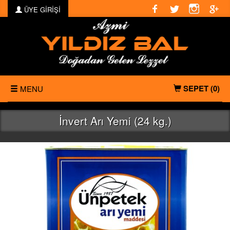
ÜYE GİRİŞİ
SEPET
(0)
MENU
ANASAYFA
İnvert Arı Yemi (24 kg.)
KURUMSAL
ÜRÜNLER
FOTO GALERİ
VİDEO GALERİ