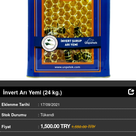
HABERLER
İLETİŞİM
SEPET
(0)
GİRİŞ / KAYIT
İnvert Arı Yemi (24 kg.)
Eklenme Tarihi
: 17/09/2021
Stok Durumu
: Tükendi
1,500.00 TRY
Fiyat
:
1,550.00 TRY