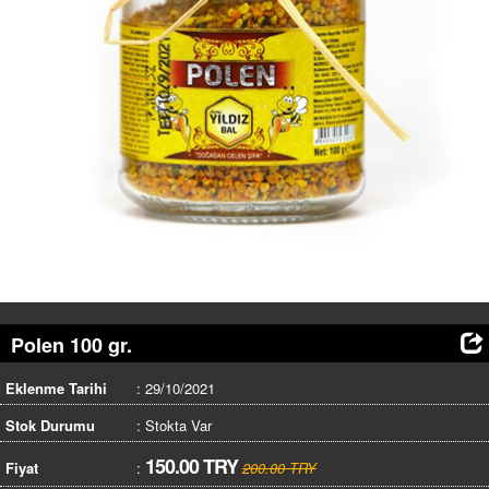
HABERLER
İLETİŞİM
SEPET
(0)
GİRİŞ / KAYIT
Polen 100 gr.
Eklenme Tarihi
: 29/10/2021
Stok Durumu
: Stokta Var
150.00 TRY
Fiyat
:
200.00 TRY