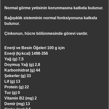
Normal görme yetisinin korunmasına katkıda bulunur.
Bağışıklık sisteminin normal fonksiyonuna katkıda
bulunur.
Çinkonun, hücre bölünmesinde görevi vardır.
Enerji ve Besin Öğeleri
100 g için
Enerji (kj-kcal)
1498-356
Yağ (g)
7,5
Doymuş Yağ (g)
2,8
Karbonhidrat (g)
44
Şekerler (g)
33
Lif (g)
13
Protein (g)
22
Tuz (g)
0
Vitamin B2 (mg)
2
Demir (mg)
13