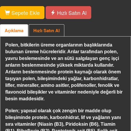
Sepete Ekle
Hızlı Satın Al
Açıklama
Hızlı Satın Al
Polen, bitkilerin üreme organlarının başlıklarında
bulunan üreme hücreleridir. Arılar tarafından polen,
yavru beslemesinde ve arı sütü salgılayan genç işçi
arıların beslenmesinde yüksek miktarda kullanılır.
Arıların beslenmesinde protein kaynağı olarak önem
taşıyan polen, bileşimindeki yağlar, karbonhidratlar,
lifler, mineraller, amino asitler, polifenoller, fenolik ve
flavonoid bileşikler ve vitaminler nedeniyle değerli bir
besin maddesidir.
Polen; yapısal olarak çok zengin bir madde olup
bileşiminde protein, karbonhidrat, lif ve yağların yanı
sıra vitaminler (Niasin (B3), Piridoksin (B6), Tiamin
(B1), Riboflavin (B2), Pantotenik asit (B5), Folik asit,