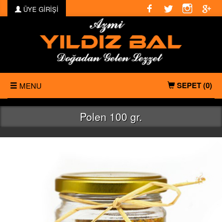
ÜYE GİRİŞİ
SEPET
(0)
MENU
ANASAYFA
Polen 100 gr.
KURUMSAL
ÜRÜNLER
FOTO GALERİ
VİDEO GALERİ