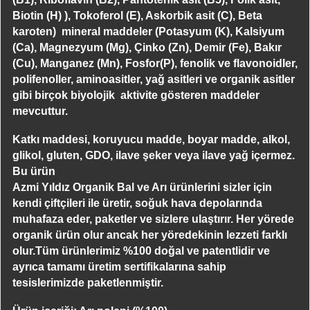
Biotin (H) ), Tokoferol (E), Askorbik asit (C), Beta
karoten) mineral maddeler (Potasyum (K), Kalsiyum
(Ca), Magnezyum (Mg), Çinko (Zn), Demir (Fe), Bakır
(Cu), Manganez (Mn), Fosfor(P), fenolik ve flavonoidler,
polifenoller, aminoasitler, yağ asitleri ve organik asitler
gibi birçok biyolojik aktivite gösteren maddeler
mevcuttur.
Katkı maddesi, koruyucu madde, boyar madde, alkol,
glikol, gluten, GDO, ilave şeker veya ilave yağ içermez.
Bu ürün
Azmi Yıldız Organik Bal ve Arı ürünlerini sizler için
kendi çiftçileri ile üretir, soğuk hava depolarında
muhafaza eder, paketler ve sizlere ulaştırır. Her yörede
organik ürün olur ancak her yöredekinin lezzeti farklı
olur.Tüm ürünlerimiz %100 doğal ve patentlidir ve
ayrıca tamamı üretim sertifikalarına sahip
tesislerimizde paketlenmiştir.